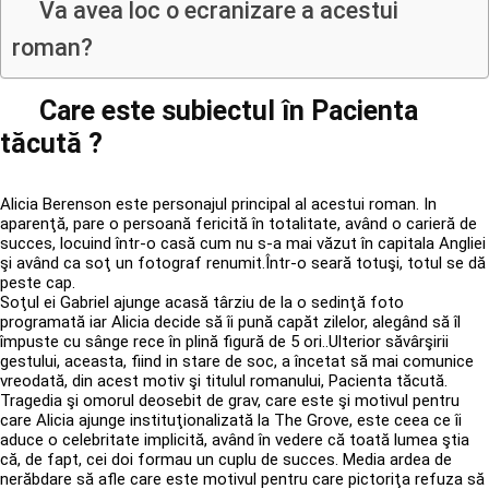
Va avea loc o ecranizare a acestui
roman?
Care este subiectul în Pacienta
tăcută ?
Alicia Berenson este personajul principal al acestui roman. In
aparenţă, pare o persoană fericită în totalitate, având o carieră de
succes, locuind într-o casă cum nu s-a mai văzut în capitala Angliei
şi având ca soţ un fotograf renumit.Într-o seară totuşi, totul se dă
peste cap.
Soţul ei Gabriel ajunge acasă târziu de la o sedinţă foto
programată iar Alicia decide să îi pună capăt zilelor, alegând să îl
împuste cu sânge rece în plină figură de 5 ori..Ulterior săvârşirii
gestului, aceasta, fiind in stare de soc, a încetat să mai comunice
vreodată, din acest motiv şi titulul romanului, Pacienta tăcută.
Tragedia şi omorul deosebit de grav, care este şi motivul pentru
care Alicia ajunge instituţionalizată la The Grove, este ceea ce îi
aduce o celebritate implicită, având în vedere că toată lumea ştia
că, de fapt, cei doi formau un cuplu de succes. Media ardea de
nerăbdare să afle care este motivul pentru care pictoriţa refuza să