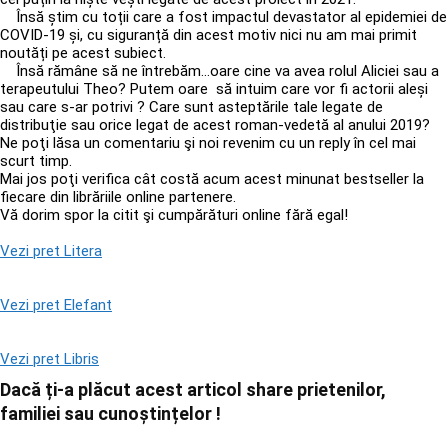
Însă știm cu toții care a fost impactul devastator al epidemiei de
COVID-19 și, cu siguranță din acest motiv nici nu am mai primit
noutăți pe acest subiect.
Însă rămâne să ne întrebăm…oare cine va avea rolul Aliciei sau a
terapeutului Theo? Putem oare să intuim care vor fi actorii aleși
sau care s-ar potrivi ? Care sunt asteptările tale legate de
distribuţie sau orice legat de acest roman-vedetă al anului 2019?
Ne poţi lăsa un comentariu şi noi revenim cu un reply în cel mai
scurt timp.
Mai jos poţi verifica cât costă acum acest minunat bestseller la
fiecare din librăriile online partenere.
Vă dorim spor la citit şi cumpărături online fără egal!
Vezi pret Litera
Vezi pret Elefant
Vezi pret Libris
Dacă ți-a plăcut acest articol share prietenilor,
familiei sau cunoștințelor !