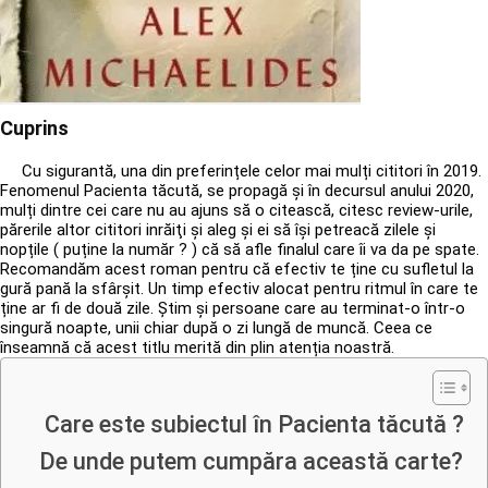
Cuprins
Cu sigurantă, una din preferințele celor mai mulți cititori în 2019.
Fenomenul Pacienta tăcută, se propagă și în decursul anului 2020,
mulți dintre cei care nu au ajuns să o citească, citesc review-urile,
părerile altor cititori inrăiţi și aleg și ei să își petreacă zilele și
nopțile ( puține la număr ? ) că să afle finalul care îi va da pe spate.
Recomandăm acest roman pentru că efectiv te ține cu sufletul la
gură pană la sfârșit. Un timp efectiv alocat pentru ritmul în care te
ține ar fi de două zile. Știm și persoane care au terminat-o într-o
singură noapte, unii chiar după o zi lungă de muncă. Ceea ce
înseamnă că acest titlu merită din plin atenția noastră.
Care este subiectul în Pacienta tăcută ?
De unde putem cumpăra această carte?