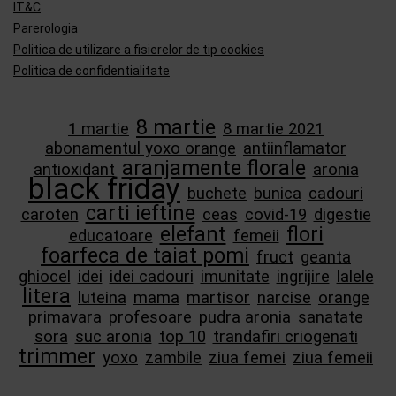
IT&C
Parerologia
Politica de utilizare a fisierelor de tip cookies
Politica de confidentialitate
8 martie
1 martie
8 martie 2021
abonamentul yoxo orange
antiinflamator
aranjamente florale
antioxidant
aronia
black friday
buchete
bunica
cadouri
carti ieftine
caroten
ceas
covid-19
digestie
elefant
flori
educatoare
femeii
foarfeca de taiat pomi
fruct
geanta
ghiocel
idei
idei cadouri
imunitate
ingrijire
lalele
litera
luteina
mama
martisor
narcise
orange
primavara
profesoare
pudra aronia
sanatate
sora
suc aronia
top 10
trandafiri criogenati
trimmer
yoxo
zambile
ziua femei
ziua femeii