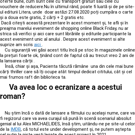
oferte bune, cum sunt cele cu transport gratuit sau cele cu
vouchere de reducere.Nu în ultimul rând, poate fi luată și de pe site-
ul editurii Litera, unde doar astăzi 27.08.2020 poți cumpăra o carte
și a doua este gratis, 2 cărți + 2 gratis etc.
Dacă citești această prezentare în acest moment și, te afli și în
preajma marelui eveniment de shopping online Black Friday, nu ar
strica să verifici și aici care sunt librăriile și editurile participante la
acest eveniment unic al anului . Despre acest eveniment si alte
suprize am scris
aici
.
Cu siguranță vei găsi acest titlu încă pe stoc în magazinele online
la prețuri foarte ok, ținând cont de faptul că au trecut vreo 2 ani de
la lansarea cărții .
Însă, chiar și așa, Pacienta tăcută rămâne una din cele mai bune
cărți thriller care să îți ocupe atât timpul dedicat cititului, cât și cel
mai frumos raft din biblioteca ta.
Va avea loc o ecranizare a acestui
roman?
Nu știm încă o dată de lansare a filmului cu același nume, care va
fi regizorul care va avea curajul să pună în scenă scenariul absolut
genial al lui Alex MICHAELIDES, însă știm, uitându-ne pe site-ul celor
de la
IMDB
, că totul este
under development
și, ne putem aștepta
cel puțin la niște vești legate de acest proiect în 2021.