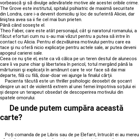
vorbească şi să divulge adevăratele motive ale acestei oribile crime.
The Grove este institutul, spitalul psihiatric de maximă securitate
din Londra, care i-a devenit domiciliu şi loc de suferintă Aliciei, dar
liniştea avea sa ii fie cel mai bun prieten.
Până când soseşte el.
Theo Faber, care este atât personajul, cât şi naratorul romanului, a
făcut eforturi cum nu s-au mai văzut pentru a putea să intre în
contact cu Alicia. Pentru el dezvăluirea motivului pentru care ea
tace şi nu oferă nicio explicaţie pentru actele sale, ar putea deveni
apogeul carierei sale.
Ceea ce nu ştie el, este ca vă călca pe un teren destul de alunecos
care îi va pune chiar şi libertatea în pericol, totul mergând până la
mărturisiri şi explicaţii în amănunt care te vor face să dai mai
departe, filă cu filă, doar-doar vei ajunge la finalul cărţii.
Pacienta tăcută este un thriller psihologic deosebit de șocant
despre un act de violentă extrem al unei femei împotriva soțului ei
și despre un terapeut obsedat de descoperirea motivului din
spatele omorului.
De unde putem cumpăra această
carte?
Poți comanda de pe Libris sau de pe Elefant, întrucât ei au mereu