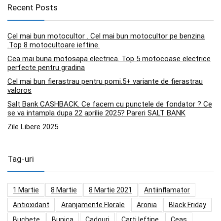
Recent Posts
Cel mai bun motocultor . Cel mai bun motocultor pe benzina
.Top 8 motocultoare ieftine.
Cea mai buna motosapa electrica. Top 5 motocoase electrice
perfecte pentru gradina
Cel mai bun fierastrau pentru pomi.5+ variante de fierastrau
valoros
Salt Bank CASHBACK. Ce facem cu punctele de fondator ? Ce
se va intampla dupa 22 aprilie 2025? Pareri SALT BANK
Zile Libere 2025
Tag-uri
1 Martie
8 Martie
8 Martie 2021
Antiinflamator
Antioxidant
Aranjamente Florale
Aronia
Black Friday
Buchete
Bunica
Cadouri
Carti Ieftine
Ceas