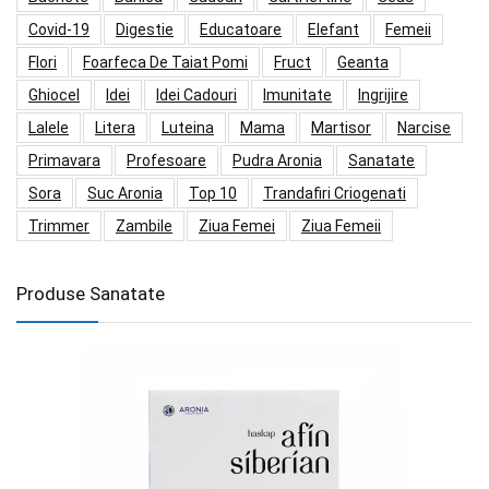
Covid-19
Digestie
Educatoare
Elefant
Femeii
Flori
Foarfeca De Taiat Pomi
Fruct
Geanta
Ghiocel
Idei
Idei Cadouri
Imunitate
Ingrijire
Lalele
Litera
Luteina
Mama
Martisor
Narcise
Primavara
Profesoare
Pudra Aronia
Sanatate
Sora
Suc Aronia
Top 10
Trandafiri Criogenati
Trimmer
Zambile
Ziua Femei
Ziua Femeii
Produse Sanatate