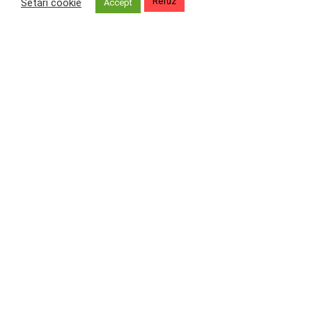
Refuz
Setări cookie
Accept
Carina Forte 120 Capsule RAW ECO (RO-ECO-018)
Read more