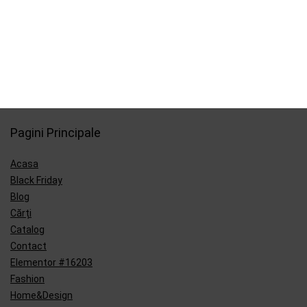
Pagini Principale
Acasa
Black Friday
Blog
Cărți
Catalog
Contact
Elementor #16203
Fashion
Home&Design