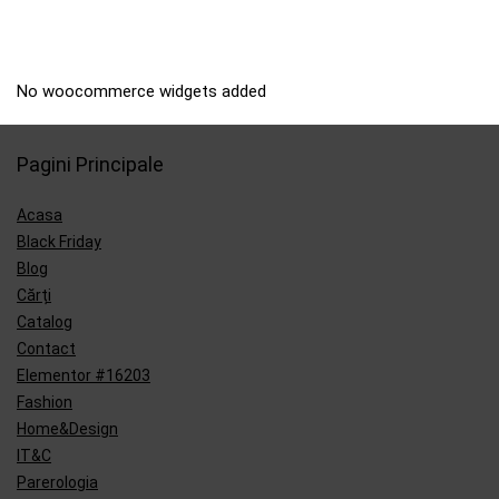
No woocommerce widgets added
Pagini Principale
Acasa
Black Friday
Blog
Cărți
Catalog
Contact
Elementor #16203
Fashion
Home&Design
IT&C
Parerologia