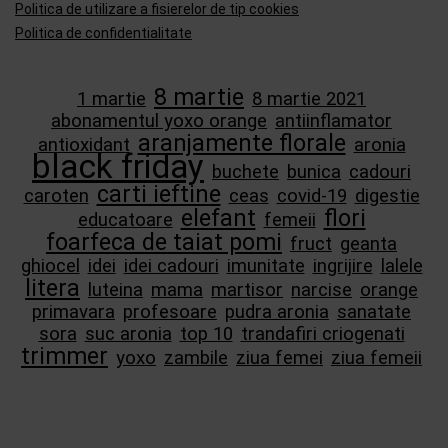
Politica de utilizare a fisierelor de tip cookies
Politica de confidentialitate
8 martie
1 martie
8 martie 2021
abonamentul yoxo orange
antiinflamator
aranjamente florale
antioxidant
aronia
black friday
buchete
bunica
cadouri
carti ieftine
caroten
ceas
covid-19
digestie
elefant
flori
educatoare
femeii
foarfeca de taiat pomi
fruct
geanta
ghiocel
idei
idei cadouri
imunitate
ingrijire
lalele
litera
luteina
mama
martisor
narcise
orange
primavara
profesoare
pudra aronia
sanatate
sora
suc aronia
top 10
trandafiri criogenati
trimmer
yoxo
zambile
ziua femei
ziua femeii