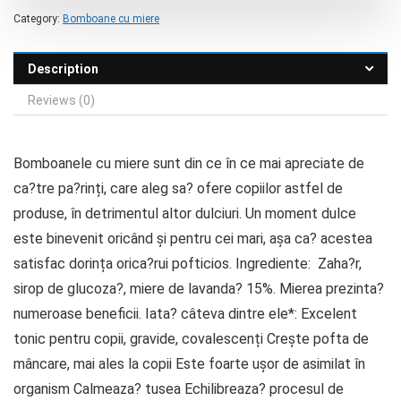
Category:
Bomboane cu miere
Description
Reviews (0)
Bomboanele cu miere sunt din ce în ce mai apreciate de
ca?tre pa?rinți, care aleg sa? ofere copiilor astfel de
produse, în detrimentul altor dulciuri. Un moment dulce
este binevenit oricând și pentru cei mari, așa ca? acestea
satisfac dorința orica?rui pofticios. Ingrediente: Zaha?r,
sirop de glucoza?, miere de lavanda? 15%. Mierea prezinta?
numeroase beneficii. Iata? câteva dintre ele*: Excelent
tonic pentru copii, gravide, covalescenți Crește pofta de
mâncare, mai ales la copii Este foarte ușor de asimilat în
organism Calmeaza? tusea Echilibreaza? procesul de