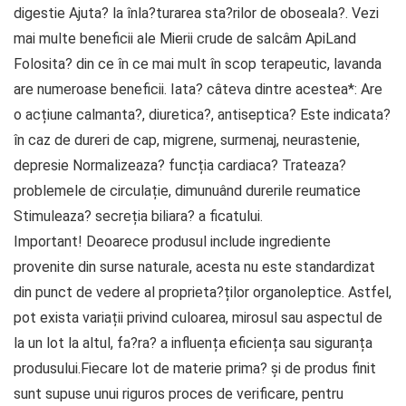
digestie Ajuta? la înla?turarea sta?rilor de oboseala?. Vezi
mai multe beneficii ale Mierii crude de salcâm ApiLand
Folosita? din ce în ce mai mult în scop terapeutic, lavanda
are numeroase beneficii. Iata? câteva dintre acestea*: Are
o acțiune calmanta?, diuretica?, antiseptica? Este indicata?
în caz de dureri de cap, migrene, surmenaj, neurastenie,
depresie Normalizeaza? funcția cardiaca? Trateaza?
problemele de circulație, dimunuând durerile reumatice
Stimuleaza? secreția biliara? a ficatului.
Important! Deoarece produsul include ingrediente
provenite din surse naturale, acesta nu este standardizat
din punct de vedere al proprieta?ților organoleptice. Astfel,
pot exista variații privind culoarea, mirosul sau aspectul de
la un lot la altul, fa?ra? a influența eficiența sau siguranța
produsului.Fiecare lot de materie prima? și de produs finit
sunt supuse unui riguros proces de verificare, pentru