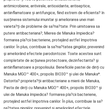
antimicrobiene, antivirale, antioxidante, antiseptice,
antiinflamatoare și antifungice, fiind extrem de eficienta? în
susținerea sistemului imunitar și ameliorarea unei mari
varieta?ți de probleme de sa?na?tate. Prin uimitoarea sa
putere antibacteriana?, Mierea de Manuka împiedica?
formarea pla?cii bacteriene, protejând astfel împotriva
cariilor. În plus, contribuie la sa?na?tatea gingiilor, prevenind
şi ameliorând efectele parodontozei. Toate acestea sunt
completate de acţiunea protectoare, dezinfectanta? şi
antiinflamatoare a propolisului. Beneficiile pastei de dinți cu
Manuka MGO™ 400+, propolis BIO30™ și ulei de Manuka*:
Datorita? proprieta?ții antibacteriane a mierii de Manuka,
Pasta de dinți cu Manuka MGO™ 400+, propolis BIO30™ și
ulei de Manuka împiedica? formarea pla?cii bacteriene,
protejând astfel împotriva cariilor. În plus, contribuie la sa?
na?tatea gingiilor, prevenind şi ameliorând efectele