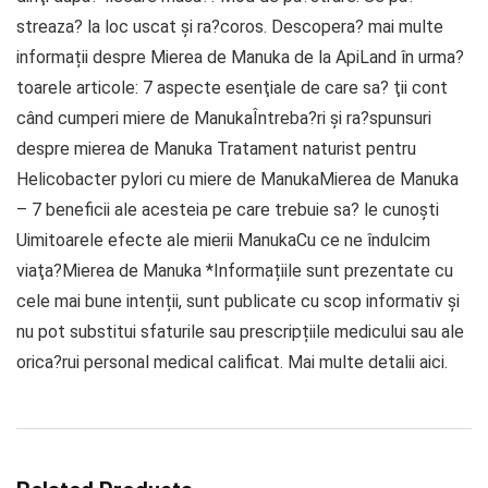
streaza? la loc uscat și ra?coros. Descopera? mai multe
informații despre Mierea de Manuka de la ApiLand în urma?
toarele articole: 7 aspecte esenţiale de care sa? ţii cont
când cumperi miere de ManukaÎntreba?ri și ra?spunsuri
despre mierea de Manuka Tratament naturist pentru
Helicobacter pylori cu miere de ManukaMierea de Manuka
– 7 beneficii ale acesteia pe care trebuie sa? le cunoști
Uimitoarele efecte ale mierii ManukaCu ce ne îndulcim
viaţa?Mierea de Manuka *Informațiile sunt prezentate cu
cele mai bune intenții, sunt publicate cu scop informativ și
nu pot substitui sfaturile sau prescripțiile medicului sau ale
orica?rui personal medical calificat. Mai multe detalii aici.