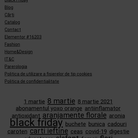
Black Friday
Blog
Cărți
Catalog
Contact
Elementor #16203
Fashion
Home&Design
IT&C
Parerologia
Politica de utilizare a fisierelor de tip cookies
Politica de confidentialitate
8 martie
1 martie
8 martie 2021
abonamentul yoxo orange
antiinflamator
aranjamente florale
antioxidant
aronia
black friday
buchete
bunica
cadouri
carti ieftine
caroten
ceas
covid-19
digestie