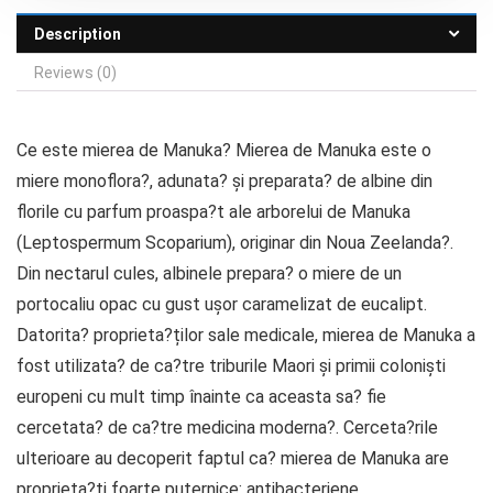
Description
Reviews (0)
Ce este mierea de Manuka? Mierea de Manuka este o
miere monoflora?, adunata? și preparata? de albine din
florile cu parfum proaspa?t ale arborelui de Manuka
(Leptospermum Scoparium), originar din Noua Zeelanda?.
Din nectarul cules, albinele prepara? o miere de un
portocaliu opac cu gust ușor caramelizat de eucalipt.
Datorita? proprieta?ților sale medicale, mierea de Manuka a
fost utilizata? de ca?tre triburile Maori și primii coloniști
europeni cu mult timp înainte ca aceasta sa? fie
cercetata? de ca?tre medicina moderna?. Cerceta?rile
ulterioare au decoperit faptul ca? mierea de Manuka are
proprieta?ți foarte puternice: antibacteriene,