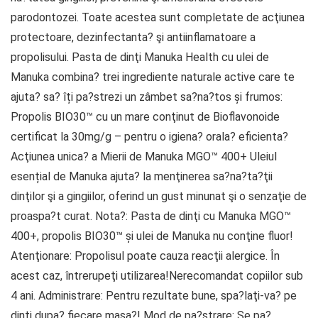
parodontozei. Toate acestea sunt completate de acţiunea
protectoare, dezinfectanta? şi antiinflamatoare a
propolisului. Pasta de dinţi Manuka Health cu ulei de
Manuka combina? trei ingrediente naturale active care te
ajuta? sa? îți pa?strezi un zâmbet sa?na?tos și frumos:
Propolis BIO30™ cu un mare conţinut de Bioflavonoide
certificat la 30mg/g – pentru o igiena? orala? eficienta?
Acţiunea unica? a Mierii de Manuka MGO™ 400+ Uleiul
esențial de Manuka ajuta? la menţinerea sa?na?ta?ţii
dinţilor şi a gingiilor, oferind un gust minunat şi o senzaţie de
proaspa?t curat. Nota?: Pasta de dinţi cu Manuka MGO™
400+, propolis BIO30™ și ulei de Manuka nu conţine fluor!
Atenţionare: Propolisul poate cauza reacţii alergice. În
acest caz, întrerupeţi utilizarea!Nerecomandat copiilor sub
4 ani. Administrare: Pentru rezultate bune, spa?laţi-va? pe
dinţi dupa? fiecare masa?! Mod de pa?strare: Se pa?