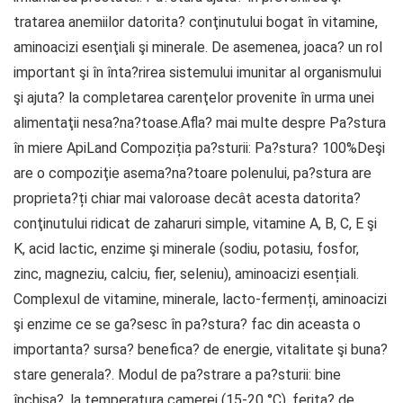
tratarea anemiilor datorita? conţinutului bogat în vitamine,
aminoacizi esenţiali şi minerale. De asemenea, joaca? un rol
important şi în înta?rirea sistemului imunitar al organismului
şi ajuta? la completarea carenţelor provenite în urma unei
alimentaţii nesa?na?toase.Afla? mai multe despre Pa?stura
în miere ApiLand Compoziția pa?sturii: Pa?stura? 100%Deşi
are o compoziţie asema?na?toare polenului, pa?stura are
proprieta?ți chiar mai valoroase decât acesta datorita?
conţinutului ridicat de zaharuri simple, vitamine A, B, C, E şi
K, acid lactic, enzime şi minerale (sodiu, potasiu, fosfor,
zinc, magneziu, calciu, fier, seleniu), aminoacizi esențiali.
Complexul de vitamine, minerale, lacto-fermenți, aminoacizi
şi enzime ce se ga?sesc în pa?stura? fac din aceasta o
importanta? sursa? benefica? de energie, vitalitate şi buna?
stare generala?. Modul de pa?strare a pa?sturii: bine
închisa?, la temperatura camerei (15-20 °C), ferita? de