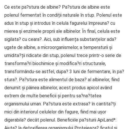
Ce este pa?stura de albine? Pa?stura de albine este
polenul fermentat în condiții naturale în stup. Polenul este
adus în stup și introdus în celula fagurelui împreuna? cu
mierea și enzimele proprii ale albinelor. În final, celula este
sigilata? cu ceara?. Aici, sub influența substanțelor ada?
ugate de albine, a microorganismelor, a temperaturii și
umidita?ții ridicate din stup, polenul trece printr-o serie de
transforma?ri biochimice și modifica?ri structurale,
transformându-se astfel, dupa? 3 luni de fermentare, în pa?
stura?. Pa?stura este alimentul de baza? al albinelor, fiind
denumit și pâinea albinelor, acest produs apicol având
extrem de multe beneficii și pentru sa?na?tatea
organismului uman. Pa?stura este extrasa? în cantita?ți
mici din interiorul celulelor din fagure, fiind mai ușor
digerabila? decât polenul. Beneficiile pa?sturii ApiLand*:
Ajuta? la detoxifierea organismului Protejeaza? ficatul și