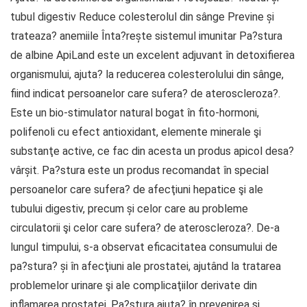
tubul digestiv Reduce colesterolul din sânge Previne și
trateaza? anemiile Înta?rește sistemul imunitar Pa?stura
de albine ApiLand este un excelent adjuvant în detoxifierea
organismului, ajuta? la reducerea colesterolului din sânge,
fiind indicat persoanelor care sufera? de ateroscleroza?.
Este un bio-stimulator natural bogat în fito-hormoni,
polifenoli cu efect antioxidant, elemente minerale şi
substanţe active, ce fac din acesta un produs apicol desa?
vârșit. Pa?stura este un produs recomandat în special
persoanelor care sufera? de afecţiuni hepatice şi ale
tubului digestiv, precum și celor care au probleme
circulatorii şi celor care sufera? de ateroscleroza?. De-a
lungul timpului, s-a observat eficacitatea consumului de
pa?stura? și în afecţiuni ale prostatei, ajutând la tratarea
problemelor urinare şi ale complicaţiilor derivate din
inflamarea prostatei. Pa?stura ajuta? în prevenirea şi