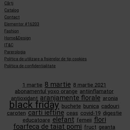
Cărți
Catalog
Contact
Elementor #16203
Fashion
Home&Design
IT&C
Parerologia
Politica de utilizare a fisierelor de tip cookies
Politica de confidentialitate
8 martie
1 martie
8 martie 2021
abonamentul yoxo orange
antiinflamator
aranjamente florale
antioxidant
aronia
black friday
buchete
bunica
cadouri
carti ieftine
caroten
ceas
covid-19
digestie
elefant
flori
educatoare
femeii
foarfeca de taiat pomi
fruct
geanta