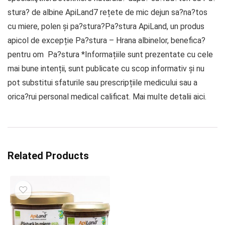
stura? de albine ApiLand7 rețete de mic dejun sa?na?tos
cu miere, polen și pa?stura?Pa?stura ApiLand, un produs
apicol de excepție Pa?stura – Hrana albinelor, benefica?
pentru om Pa?stura *Informațiile sunt prezentate cu cele
mai bune intenții, sunt publicate cu scop informativ și nu
pot substitui sfaturile sau prescripțiile medicului sau a
orica?rui personal medical calificat. Mai multe detalii aici.
Related Products