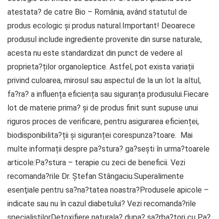
atestata? de catre Bio – România, având statutul de
produs ecologic și produs natural.Important! Deoarece
produsul include ingrediente provenite din surse naturale,
acesta nu este standardizat din punct de vedere al
proprieta?ților organoleptice. Astfel, pot exista variații
privind culoarea, mirosul sau aspectul de la un lot la altul,
fa?ra? a influența eficiența sau siguranța produsului.Fiecare
lot de materie prima? și de produs finit sunt supuse unui
riguros proces de verificare, pentru asigurarea eficienței,
biodisponibilita?ții și siguranței corespunza?toare. Mai
multe informații despre pa?stura? ga?sești în urma?toarele
articole:Pa?stura – terapie cu zeci de beneficii. Vezi
recomanda?rile Dr. Ștefan Stângaciu.Superalimente
esenţiale pentru sa?na?tatea noastra?Produsele apicole –
indicate sau nu în cazul diabetului? Vezi recomanda?rile
specialiştilorDetoxifiere naturala? dupa? sa?rba?tori cu Pa?