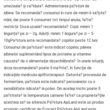
umezeala? și ca?ldura?. Administrarea pa?sturii de
albine: Se recomanda? consumul în cure de minim 6 sa?pta?
mâni, dar poate fi consumat tot timpul anului, fa?ra?
restricții. Doza uzuala? recomandata?: Copii: minim 1
lingurița? pe zi – 3g. Adulți: minim 1 lingura? pe zi – 5-
10gPa?stura este recomandata? copiilor peste 12 luni.
Consumul de pa?stura? este indicat copiilor, pâinea
albinelor suplimentând lipsa de proteine şi vitamine
cauzata? de o alimentaţie dezechilibrata?. În unele situaţii,
doza recomandata? poate fi ma?rita?, în funcţie de
indicaţiile medicului apifitoterapeut. Datorita? procesului de
fermentare, pa?stura este indicata? persoanelor cu o
sensibilitate ridicata? la polen. Din acelaşi motiv poate fi
pa?strata? la temperatura camerei fa?ra? ca proprieta?ţile
acesteia sa? se altereze.Pa?stura ApiLand este un produs
ecologic certificat de Ecocert.Pa?stura ApiLand este